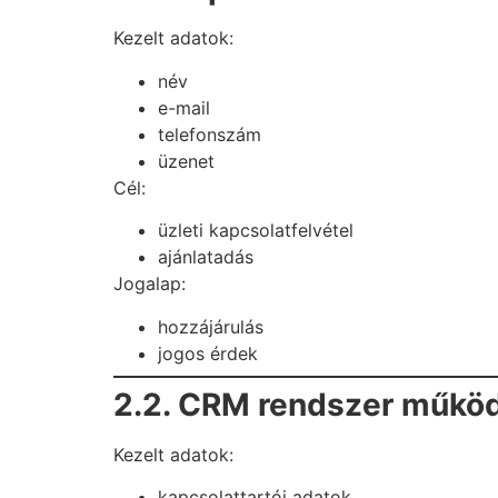
Kezelt adatok:
név
e-mail
telefonszám
üzenet
Cél:
üzleti kapcsolatfelvétel
ajánlatadás
Jogalap:
hozzájárulás
jogos érdek
2.2. CRM rendszer műkö
Kezelt adatok:
kapcsolattartói adatok