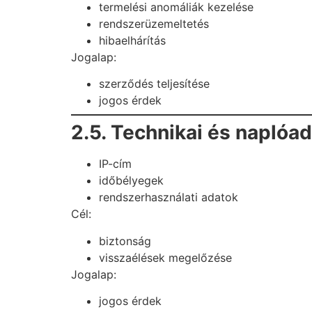
termelési anomáliák kezelése
rendszerüzemeltetés
hibaelhárítás
Jogalap:
szerződés teljesítése
jogos érdek
2.5. Technikai és naplóa
IP-cím
időbélyegek
rendszerhasználati adatok
Cél:
biztonság
visszaélések megelőzése
Jogalap:
jogos érdek