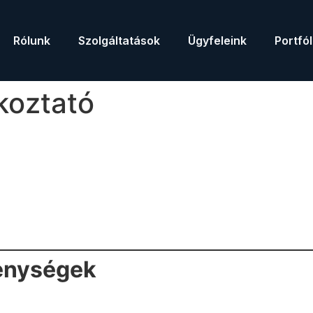
Rólunk
Szolgáltatások
Ügyfeleink
Portfól
koztató
kenységek