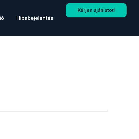
Kérjen ajánlatot!
ió
Hibabejelentés