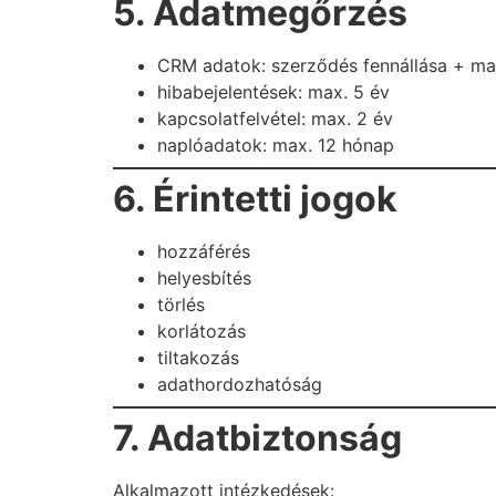
5. Adatmegőrzés
CRM adatok: szerződés fennállása + ma
hibabejelentések: max. 5 év
kapcsolatfelvétel: max. 2 év
naplóadatok: max. 12 hónap
6. Érintetti jogok
hozzáférés
helyesbítés
törlés
korlátozás
tiltakozás
adathordozhatóság
7. Adatbiztonság
Alkalmazott intézkedések: