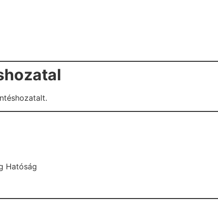
shozatal
ntéshozatalt.
ág Hatóság