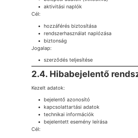
aktivitási naplók
Cél:
hozzáférés biztosítása
rendszerhasználat naplózása
biztonság
Jogalap:
szerződés teljesítése
2.4. Hibabejelentő rends
Kezelt adatok:
bejelentő azonosító
kapcsolattartási adatok
technikai információk
bejelentett esemény leírása
Cél: