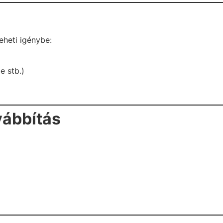
eheti igénybe:
e stb.)
vábbítás